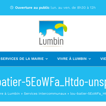
Ouverture au public
lun. au ven. de 8h30 à 12h
 SERVICES DE LA MAIRIE
VIVRE À LUMBIN
VI
batier-5EoWFa_Htdo-uns
vre à Lumbin
»
Services intercommunaux
»
lou-batier-5EoWFa_H