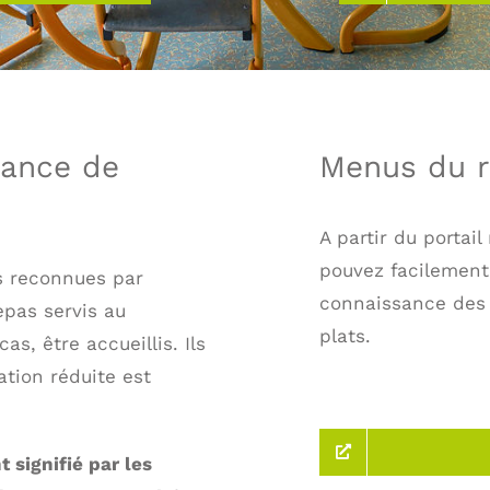
vrance de
Menus du r
A partir du portai
pouvez facilement
es reconnues par
connaissance des 
epas servis au
plats.
s, être accueillis. Ils
ation réduite est
t signifié par les