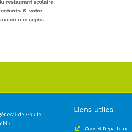
u restaurant scolaire
enfants. Si votre
arvenir une copie.
Liens utiles
général de Gaulle
mbin
Conseil Départemen