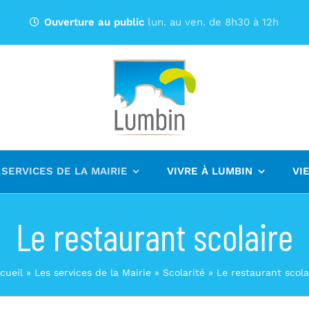
Ouverture au public
lun. au ven. de 8h30 à 12h
 SERVICES DE LA MAIRIE
VIVRE À LUMBIN
VI
Le restaurant scolaire
cueil
»
Les services de la Mairie
»
Scolarité
»
Le restaurant scola