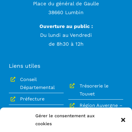
Place du général de Gaulle
38660 Lumbin
Ouverture au public :
Du lundi au Vendredi
de 8h30 à 12h
Liens utiles
Conseil
Trésorerie le
Départemental
Touvet
Préfecture
Région Auvergne –
Gendarmerie le
Rhône-Alpes
Gérer le consentement aux
Touvet
cookies
Le Grésivaudan
Service Public