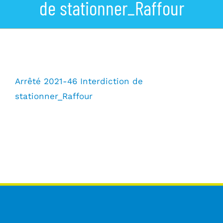
de stationner_Raffour
La commune
Les services de la Mairie
Vivre à Lumbin
Arrêté 2021-46 Interdiction de
stationner_Raffour
Vie Municipale
Actualités