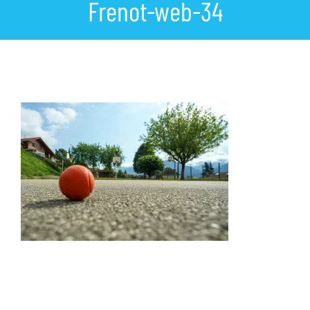
Frenot-web-34
La commune
Les services de la Mairie
Vivre à Lumbin
Vie Municipale
Actualités