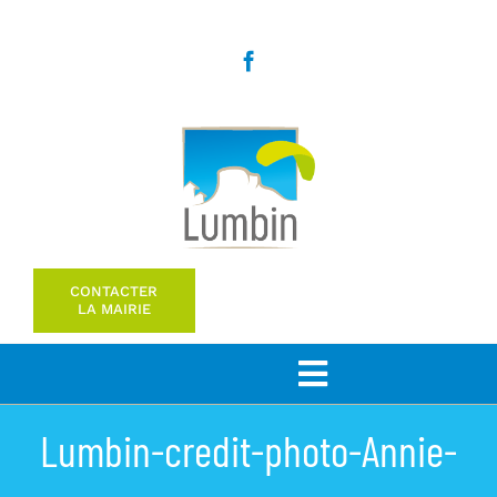
Passer
au
contenu
CONTACTER
LA MAIRIE
Toggle
Navigation
Lumbin-credit-photo-Annie-
Bienvenue