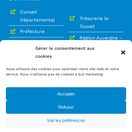
Conseil
Trésorerie le
Départemental
Touvet
Préfecture
Région Auvergne –
Gendarmerie le
Rhône-Alpes
Gérer le consentement aux
Touvet
cookies
Le Grésivaudan
Service Public
Nous utilisons des cookies pour optimiser notre site web et notre
service. Nous n'utilisons pas de cookies à but marketing.
Mentions légales
Politique de confidentialité
Accepter
Refuser
Voir les préférences
© 2026
Lumbin
| Tous droits réservés |
Crédit photos :