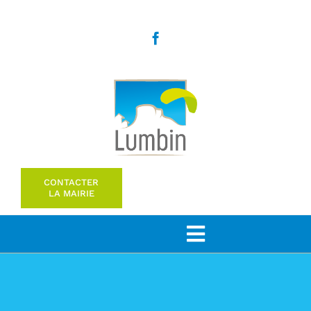
Passer
au
contenu
CONTACTER
LA MAIRIE
Toggle
Navigation
Bienvenue