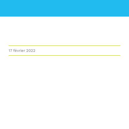
La commune
Les services de la Mairie
Vivre à Lumbin
17 février 2022
Vie Municipale
Actualités