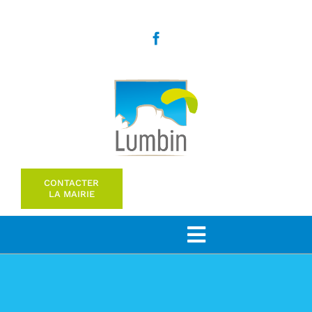
Passer
au
contenu
CONTACTER
LA MAIRIE
Toggle
Navigation
Bienvenue