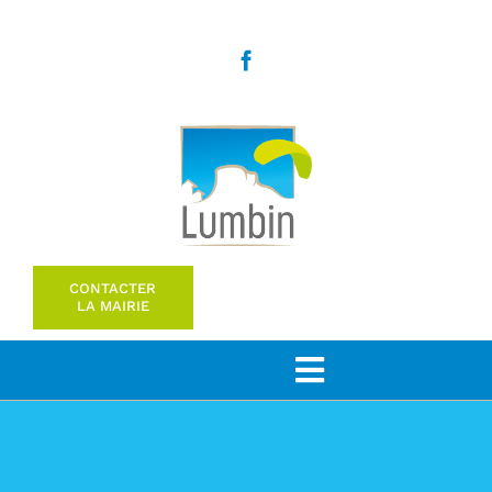
Passer
au
contenu
CONTACTER
LA MAIRIE
Toggle
Navigation
Bienvenue