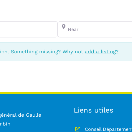
Near
tion. Something missing? Why not
add a listing?
.
Liens utiles
général de Gaulle
mbin
Conseil Départemen