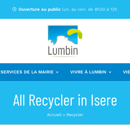
Ouverture au public
lun. au ven. de 8h30 à 12h
 SERVICES DE LA MAIRIE
VIVRE À LUMBIN
VI
All Recycler in Isere
Accueil
»
Recycler