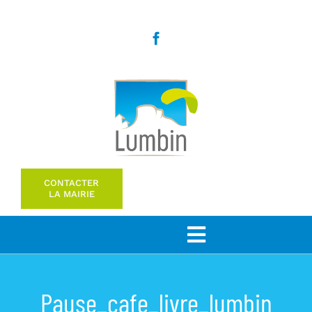
Passer
au
contenu
CONTACTER
LA MAIRIE
Toggle
Navigation
Bienvenue
Pause_cafe_livre_lumbin